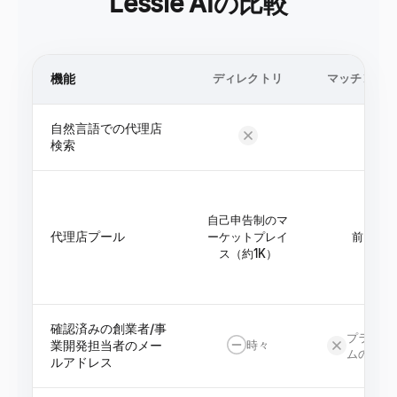
Lessie AIの比較
機能
ディレクトリ
マッチングプ
自然言語での代理店
タ
検索
自己申告制のマ
代理店プール
ーケットプレイ
前回のR
ス（約1K）
確認済みの創業者/事
プラット
業開発担当者のメー
時々
ムのみ
ルアドレス