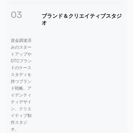
03
ブランド＆クリエイティブスタジ
オ
資金調達済
みのスター
トアップや
DTCブラン
ドのケース
スタディを
持つブラン
ド戦略、ア
イデンティ
ティデザイ
ン、クリエ
イティブ制
作スタジ
オ。