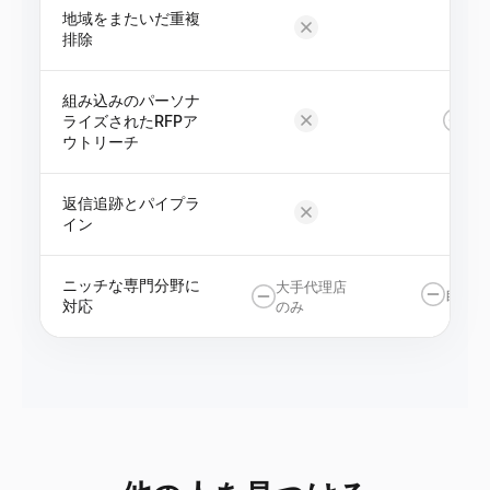
地域をまたいだ重複
排除
組み込みのパーソナ
ライズされたRFPア
テ
ウトリーチ
返信追跡とパイプラ
イン
ニッチな専門分野に
大手代理店
自己申
対応
のみ