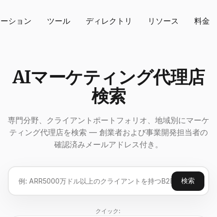
ューション
ツール
ディレクトリ
リソース
料金
AIマーケティング代理店
検索
専門分野、クライアントポートフォリオ、地域別にマーケ
ティング代理店を検索 — 創業者および事業開発担当者の
確認済みメールアドレス付き。
検索
クイック: