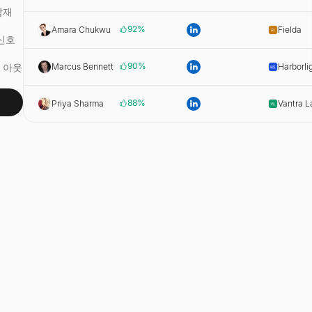
Cloud
잠재
92
%
Amara Chukwu
Fielda
 신호
90
%
Marcus Bennett
Harborli
 아웃
Systems
88
%
Priya Sharma
Vantra L