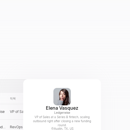
직책
이메일
국가
Elena Vasquez
ise
VP of Sales
US
확인
Ledgerwise
VP of Sales at a Series B fintech, scaling
outbound right after closing a new funding
round.
nd
RevOps Lead
SG
확인
Austin, TX, US