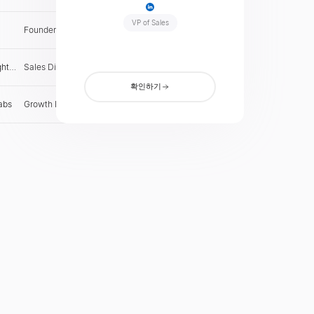
VP of Sales
Founder & CEO
NG
확인
ght
Sales Director
GB
확인
확인하기
abs
Growth Lead
IN
확인