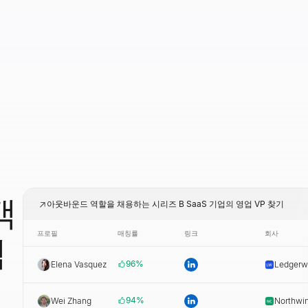
객
아웃바운드 역할을 채용하는 시리즈 B SaaS 기업의 영업 VP 찾기
프로필
매칭률
링크
회사
객
96
%
Elena Vasquez
Ledgerw
94
%
Wei Zhang
Northwi