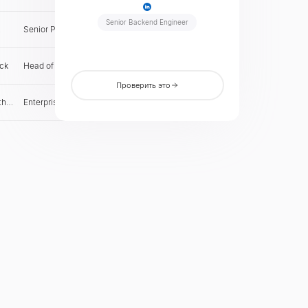
Senior Backend Engineer
Senior Product Manager
JP
Проверить
ck
Head of Growth Marketing
FR
Проверить
Проверить это
th
Enterprise Account Executive
US
Проверить
s