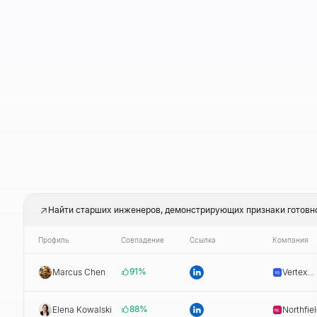
Найти старших инженеров, демонстрирующих признаки готовно
Профиль
Совпадение
Ссылка
Компания
91
%
Marcus Chen
Vertex
Systems
88
%
Elena Kowalski
Northfie