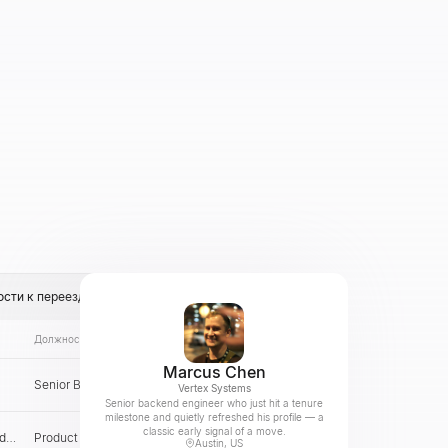
сти к переезду
Должность
Email
Страна
Marcus Chen
Senior Backend Engineer
US
Проверить
Vertex Systems
Senior backend engineer who just hit a tenure
milestone and quietly refreshed his profile — a
classic early signal of a move.
ld
Product Designer
PL
Проверить
Austin, US