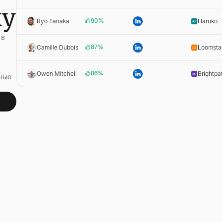
Labs
ку
90
%
Ryo Tanaka
Haruko
Systems
 в
87
%
Camille Dubois
Loomsta
86
%
Owen Mitchell
Brightpa
ные
Solution