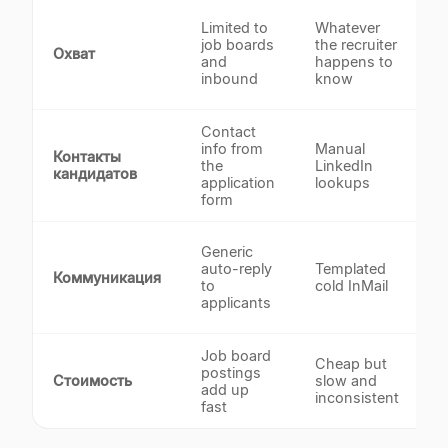
T
Limited to
Whatever
m
job boards
the recruiter
Охват
c
and
happens to
i
inbound
know
s
Contact
info from
Manual
Контакты
the
LinkedIn
v
кандидатов
application
lookups
b
form
A
Generic
p
auto-reply
Templated
Коммуникация
t
to
cold InMail
p
applicants
s
Job board
Cheap but
postings
$
Стоимость
slow and
add up
s
inconsistent
fast