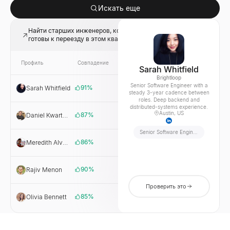
Искать еще
Найти старших инженеров, которые, вероятно, будут
готовы к переезду в этом квартале
Профиль
Совпадение
Ссылка
Компания
Sarah Whitfield
Brightloop
Senior Software Engineer with a
91
%
Sarah Whitfield
Brightloop
steady 3-year cadence between
roles. Deep backend and
distributed-systems experience.
Austin, US
87
%
Daniel Kwarteng
Fjord Labs
Senior Software Engineer
86
%
Meredith Alvarez
Northgate
90
%
Rajiv Menon
Vantree
Проверить это
85
%
Olivia Bennett
Corewave