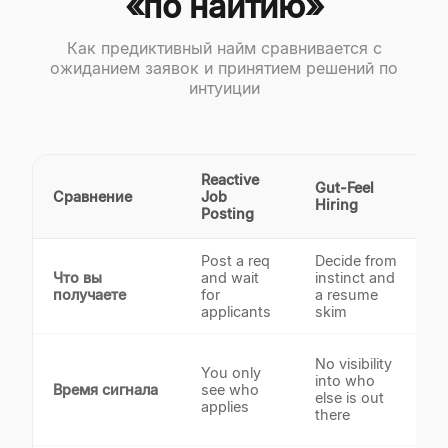
«по наитию»
Как предиктивный найм сравнивается с
ожиданием заявок и принятием решений по
интуиции
Reactive
Gut-Feel
Сравнение
Job
L
Hiring
Posting
Post a req
Decide from
P
Что вы
and wait
instinct and
t
получаете
for
a resume
b
applicants
skim
r
M
No visibility
You only
r
into who
Время сигнала
see who
s
else is out
applies
a
there
s