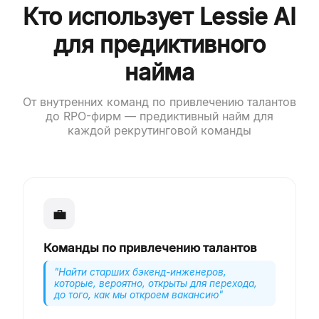
Кто использует Lessie AI
для предиктивного
найма
От внутренних команд по привлечению талантов
до RPO-фирм — предиктивный найм для
каждой рекрутинговой команды
💼
Команды по привлечению талантов
"
Найти старших бэкенд-инженеров,
которые, вероятно, открыты для перехода,
до того, как мы откроем вакансию
"