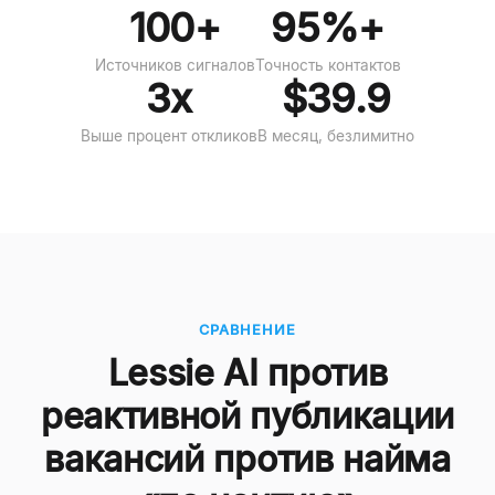
100+
95%+
Источников сигналов
Точность контактов
3x
$39.9
Выше процент откликов
В месяц, безлимитно
СРАВНЕНИЕ
Lessie AI против
реактивной публикации
вакансий против найма