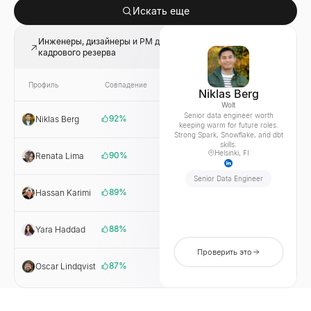
Искать еще
Инженеры, дизайнеры и PM для постоянно действующего
кадрового резерва
Профиль
Совпадение
Ссылка
Компания
Niklas Berg
Wolt
Senior data engineer worth
92
%
Niklas Berg
Wolt
keeping warm for future roles.
Strong Spark, Snowflake, and dbt
skills.
Helsinki, FI
90
%
Renata Lima
PagSeguro
Senior Data Engineer
89
%
Hassan Karimi
Wealthsimple
88
%
Yara Haddad
Tamatem
Проверить это
87
%
Oscar Lindqvist
Tink