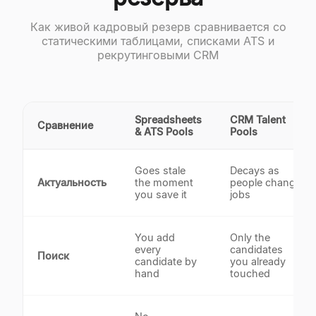
Как живой кадровый резерв сравнивается со
статическими таблицами, списками ATS и
рекрутинговыми CRM
Spreadsheets
CRM Talent
Сравнение
& ATS Pools
Pools
Goes stale
Decays as
Актуальность
the moment
people change
you save it
jobs
You add
Only the
every
candidates
Поиск
candidate by
you already
hand
touched