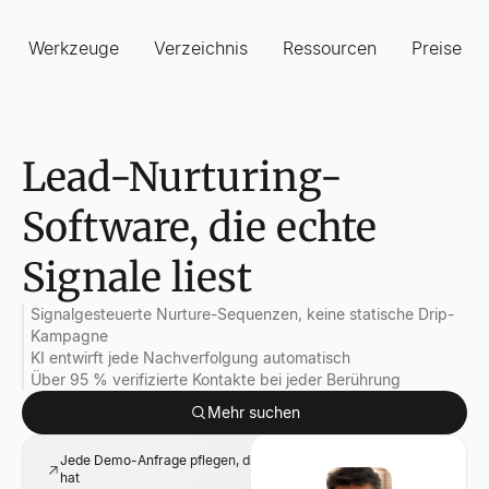
Werkzeuge
Verzeichnis
Ressourcen
Preise
Lead-Nurturing-
Software, die echte
Signale liest
Signalgesteuerte Nurture-Sequenzen, keine statische Drip-
Kampagne
KI entwirft jede Nachverfolgung automatisch
Über 95 % verifizierte Kontakte bei jeder Berührung
Mehr suchen
Jede Demo-Anfrage pflegen, die noch keinen Anruf gebucht
hat