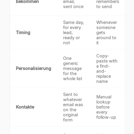
bekommen
email,
remembers
t
sent once
to send
a
Same day,
Whenever
T
for every
someone
r
Timing
lead,
gets
a
ready or
around to
s
not
it
Copy-
One
A
paste with
generic
p
a find-
Personalisierung
message
t
and-
for the
s
replace
whole list
f
name
Sent to
Manual
whatever
v
lookup
email was
c
Kontakte
before
on the
r
every
original
a
follow-up
form
t
C