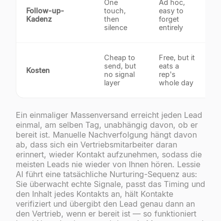
One
Ad hoc,
s
Follow-up-
touch,
easy to
a
Kadenz
then
forget
h
silence
entirely
r
$
Cheap to
Free, but it
s
send, but
eats a
Kosten
u
no signal
rep's
s
layer
whole day
Ein einmaliger Massenversand erreicht jeden Lead
einmal, am selben Tag, unabhängig davon, ob er
bereit ist. Manuelle Nachverfolgung hängt davon
ab, dass sich ein Vertriebsmitarbeiter daran
erinnert, wieder Kontakt aufzunehmen, sodass die
meisten Leads nie wieder von Ihnen hören. Lessie
AI führt eine tatsächliche Nurturing-Sequenz aus:
Sie überwacht echte Signale, passt das Timing und
den Inhalt jedes Kontakts an, hält Kontakte
verifiziert und übergibt den Lead genau dann an
den Vertrieb, wenn er bereit ist — so funktioniert