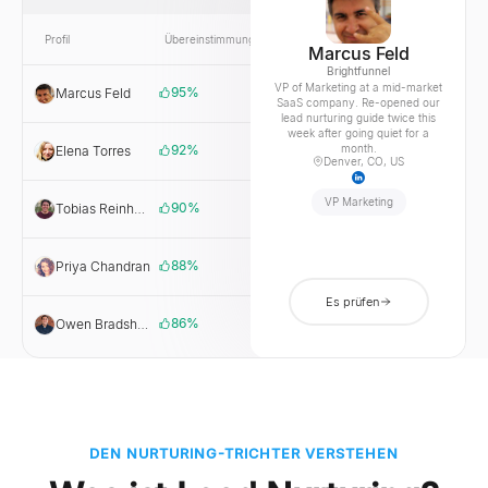
Profil
Übereinstimmung
Link
Unternehmen
Marcus Feld
Brightfunnel
VP of Marketing at a mid-market
95
%
Marcus Feld
Brightfunnel
SaaS company. Re-opened our
lead nurturing guide twice this
week after going quiet for a
92
%
month.
Elena Torres
Signalworks
Denver, CO, US
VP Marketing
90
%
Tobias Reinhardt
Ledgerloop
88
%
Priya Chandran
Northlane
Es prüfen
86
%
Owen Bradshaw
Foundrly
DEN NURTURING-TRICHTER VERSTEHEN