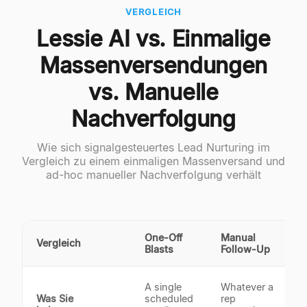
VERGLEICH
Lessie AI vs. Einmalige
Massenversendungen
vs. Manuelle
Nachverfolgung
Wie sich signalgesteuertes Lead Nurturing im
Vergleich zu einem einmaligen Massenversand und
ad-hoc manueller Nachverfolgung verhält
One-Off
Manual
Vergleich
L
Blasts
Follow-Up
A
A single
Whatever a
t
Was Sie
scheduled
rep
s