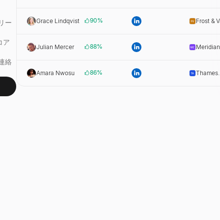
Systems
90
%
Grace Lindqvist
Frost & V
リー
コア
88
%
Julian Mercer
Meridia
連絡
86
%
Amara Nwosu
Thames
Analytic