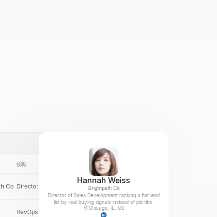
役職
メール
国
Hannah Weiss
th Co
Director of Sales Dev
US
確認
Brightpath Co
Director of Sales Development ranking a flat lead
list by real buying signals instead of job title.
Chicago, IL, US
RevOps Manager
MX
確認