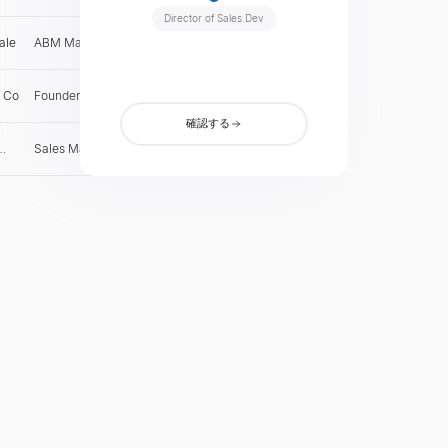
Director of Sales Dev
ale
ABM Manager
SE
確認
n Co
Founder & CEO
AU
確認
確認する
Sales Manager
UK
確認
s