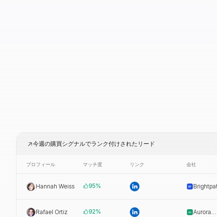
今週の購買シグナルでランク付けされたリード
プロフィール
マッチ度
リンク
会社
95
%
Hannah Weiss
Brightpa
92
%
Rafael Ortiz
Aurora