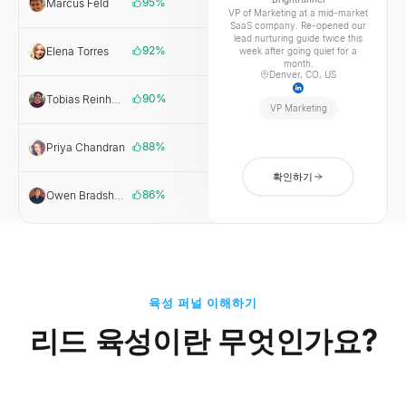
95
%
Marcus Feld
Brightfunnel
VP of Marketing at a mid-market
SaaS company. Re-opened our
lead nurturing guide twice this
92
%
Elena Torres
Signalworks
week after going quiet for a
month.
Denver, CO, US
90
%
Tobias Reinhardt
Ledgerloop
VP Marketing
88
%
Priya Chandran
Northlane
확인하기
86
%
Owen Bradshaw
Foundrly
육성 퍼널 이해하기
리드 육성이란 무엇인가요?