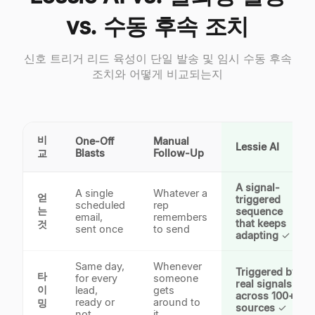
vs. 수동 후속 조치
신호 트리거 리드 육성이 단일 발송 및 임시 수동 후속
조치와 어떻게 비교되는지
비
One-Off
Manual
Lessie AI
교
Blasts
Follow-Up
A signal-
A single
Whatever a
얻
triggered
scheduled
rep
는
sequence
email,
remembers
that keeps
것
sent once
to send
adapting
✓
Same day,
Whenever
Triggered by
타
for every
someone
real signals
이
lead,
gets
across 100+
ready or
around to
밍
sources
✓
not
it