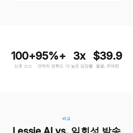
100+
95%+
3x
$39.9
신호 소스
연락처 정확도
더 높은 답장률
월별, 무제한
비교
Lessie AI vs. 일회성 발송