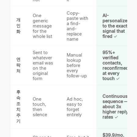
Copy-
One
AI-
paste with
개
generic
personalized
a find-
인
message
to the exact
and-
for the
signal that
화
replace
whole list
fired
✓
name
Sent to
95%+
Manual
whatever
verified
연
lookup
email was
contacts,
락
before
on the
reconfirmed
every
처
original
at every
follow-up
form
touch
✓
후
Continuous
속
One
Ad hoc,
sequence —
조
touch,
easy to
about 3x
치
then
forget
higher reply
silence
entirely
주
rates
✓
기
$39.9/mo,