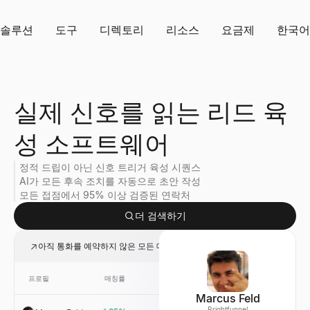
솔루션
도구
디렉토리
리소스
요금제
한국어
실제 신호를 읽는 리드 육
성 소프트웨어
정적 드립이 아닌 신호 트리거 육성 시퀀스
AI가 모든 후속 조치를 자동으로 초안 작성
모든 접점에서 95% 이상 검증된 연락처
더 검색하기
아직 통화를 예약하지 않은 모든 데모 요청 육성
프로필
매칭률
링크
회사
Marcus Feld
Brightfunnel