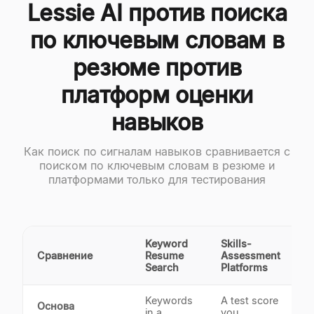
Lessie AI против поиска
по ключевым словам в
резюме против
платформ оценки
навыков
Как поиск по сигналам навыков сравнивается с
поиском по ключевым словам в резюме и
платформами только для тестирования
Keyword
Skills-
Сравнение
Resume
Assessment
L
Search
Platforms
Keywords
A test score
P
Основа
in a
you
a