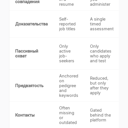
совпадения
resume
administer
Self-
A single
p
Доказательства
reported
timed
p
job titles
assessment
t
A
Only
Only
p
Пассивный
active
candidates
t
охват
job-
who apply
1
seekers
and test
Anchored
Reduced,
S
on
but only
l
Предвзятость
pedigree
after they
b
and
apply
keywords
Often
Gated
missing
Контакты
behind the
v
or
platform
s
outdated