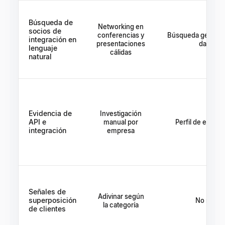
Búsqueda de
Networking en
socios de
conferencias y
Búsqueda genéric
integración en
presentaciones
datos S
lenguaje
cálidas
natural
Evidencia de
Investigación
API e
manual por
Perfil de empres
integración
empresa
Señales de
Adivinar según
superposición
No mostr
la categoría
de clientes