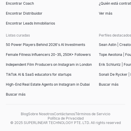
Encontrar Coach
¿Quién está contr
Encontrar Distribuidor
Ver más
Encontrar Leads Inmobiliarios
Listas curadas
Perfiles destacado
50 Power Players Behind 2026's AI Investments
Sean Astin | Creato
Female Fitness Influencers 20-35, 250K+ Followers
Tope Awotona | Fo
Independent Film Producers on Instagram in London
Erik Schluntz | Fou
TikTok AI & SaaS educators for startups
Sonali De Rycker | 
High-End Real Estate Agents on Instagram in Dubai
Buscar más
Buscar más
Blog
Sobre Nosotros
Contáctanos
Términos de Servicio
Política de Privacidad
© 2025 SUPERLINEAR TECHNOLOGY PTE. LTD. All rights reserved