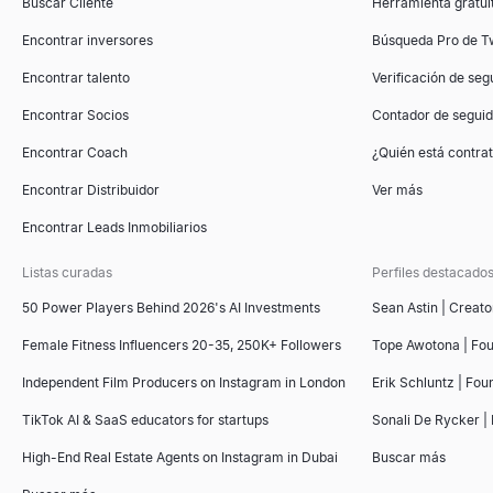
Buscar Cliente
Herramienta gratuit
Encontrar inversores
Búsqueda Pro de Tw
Encontrar talento
Verificación de seg
Encontrar Socios
Contador de segui
Encontrar Coach
¿Quién está contr
Encontrar Distribuidor
Ver más
Encontrar Leads Inmobiliarios
Listas curadas
Perfiles destacado
50 Power Players Behind 2026's AI Investments
Sean Astin | Creato
Female Fitness Influencers 20-35, 250K+ Followers
Tope Awotona | Fo
Independent Film Producers on Instagram in London
Erik Schluntz | Fou
TikTok AI & SaaS educators for startups
Sonali De Rycker | 
High-End Real Estate Agents on Instagram in Dubai
Buscar más