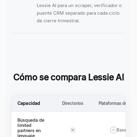
Lessie AI para un scraper, verificador o
puente CRM separado para cada ciclo
de cierre trimestral.
Cómo se compara Lessie AI
Capacidad
Directorios
Plataformas de emp
Búsqueda de
limited
Basado en 
partners en
lenguaje