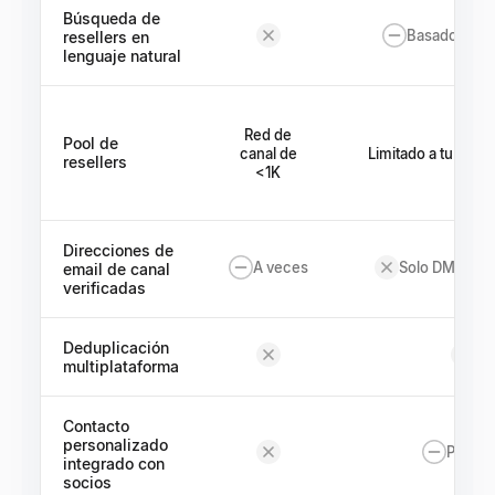
Búsqueda de
Basado en et
resellers en
lenguaje natural
Red de
Pool de
canal de
Limitado a tu CRM 
resellers
<1K
Direcciones de
A veces
Solo DM de pl
email de canal
verificadas
Deduplicación
multiplataforma
Contacto
personalizado
Plantill
integrado con
socios