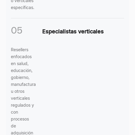
o verticales
específicas.
05
Especialistas verticales
Resellers
enfocados
en salud,
educación,
gobierno,
manufactura
u otros
verticales
regulados y
con
procesos
de
adquisición