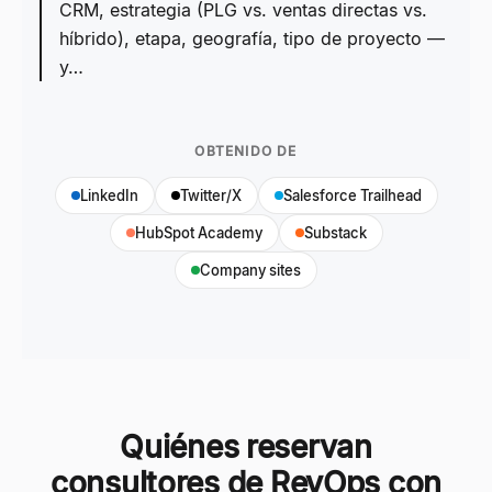
CRM, estrategia (PLG vs. ventas directas vs.
híbrido), etapa, geografía, tipo de proyecto —
y…
OBTENIDO DE
LinkedIn
Twitter/X
Salesforce Trailhead
HubSpot Academy
Substack
Company sites
Quiénes reservan
consultores de RevOps con