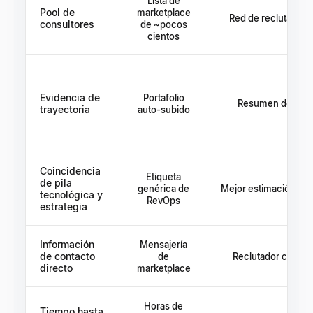
Lista de
Pool de
marketplace
Red de reclutadore
consultores
de ~pocos
cientos
Evidencia de
Portafolio
Resumen del recl
trayectoria
auto-subido
Coincidencia
Etiqueta
de pila
genérica de
Mejor estimación del
tecnológica y
RevOps
estrategia
Información
Mensajería
de contacto
de
Reclutador como g
directo
marketplace
Horas de
Tiempo hasta