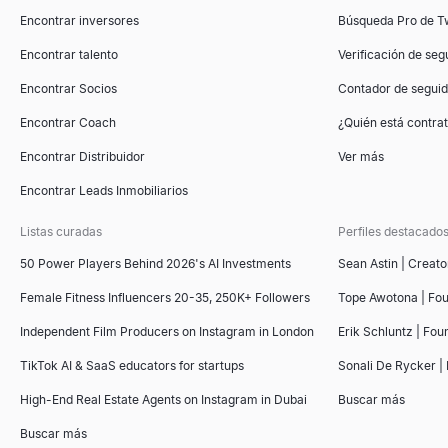
Encontrar inversores
Búsqueda Pro de Tw
Encontrar talento
Verificación de seg
Encontrar Socios
Contador de segui
Encontrar Coach
¿Quién está contr
Encontrar Distribuidor
Ver más
Encontrar Leads Inmobiliarios
Listas curadas
Perfiles destacado
50 Power Players Behind 2026's AI Investments
Sean Astin | Creato
Female Fitness Influencers 20-35, 250K+ Followers
Tope Awotona | Fo
Independent Film Producers on Instagram in London
Erik Schluntz | Fou
TikTok AI & SaaS educators for startups
Sonali De Rycker | 
High-End Real Estate Agents on Instagram in Dubai
Buscar más
Buscar más