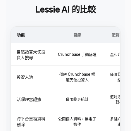
Lessie AI 的比較
功能
目錄
配對平台
自然語言天使投
Crunchbase 手動篩選
溫和介紹鏈
資人搜尋
僅限 Crunchbase 標
僅限您的網
投資人池
籤天使投資人
絡
道聽途說的
活躍理念證據
僅限終身統計
聲譽
跨平台重複資料
公開個人資料，無電子
多跳介紹請
刪除
郵件
求