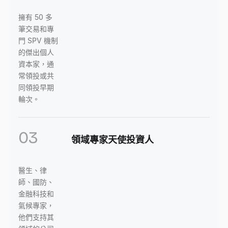
擁有 50 多
筆交易和專
門 SPV 機制
的傑出個人
資本家，通
常領投或共
同領投早期
輪次。
03
領域專家天使投資人
醫生、律
師、國防、
金融科技和
氣候專家，
他們支持其