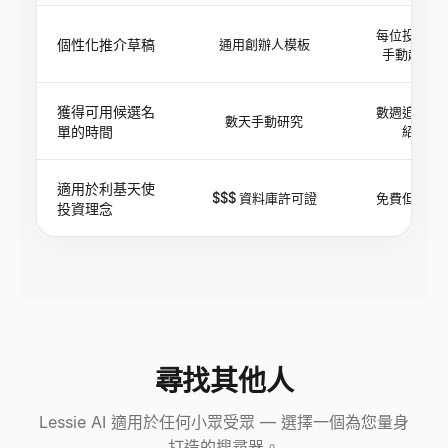
每位投資人
個性化推介草稿
通用創辦人模板
手動起草
獲得可用候選名
數週追逐介
數天手動研究
單的時間
紹
適用於利基天使
$$$ 資料庫許可證
免費但緩慢
投資理念
尋找其他人
Lessie AI 適用於任何小眾受眾 — 選擇一個為您量身
打造的搜尋器。