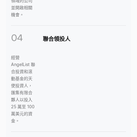
領域的公司
並開啟相關
機會。
04
聯合領投人
經營
AngelList 聯
合投資和滾
動基金的天
使投資人，
匯集有限合
夥人以投入
25 萬至 100
萬美元的資
金。