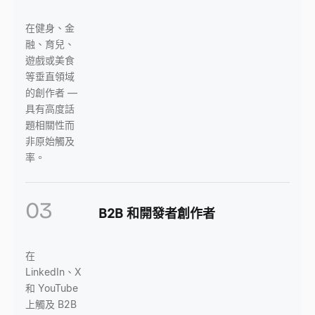
在健身、金
融、育兒、
遊戲或美食
等垂直領域
的創作者 —
具有高度話
題相關性而
非原始觸及
率。
03
B2B 和開發者創作者
在
LinkedIn、X
和 YouTube
上觸及 B2B