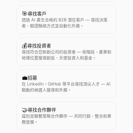
🎯
尋找客戶
透過 AI 產生合格的 B2B 潛在客戶 — 尋找決策
者、驗證聯絡方式並自動化外展。
💰
尋找投資者
尋找符合您新創公司的投資者 — 依階段、產業和
地理位置搜尋創投、天使投資人和基金。
💼
招募
在 LinkedIn、GitHub 等平台尋找頂尖人才 — AI
驅動的候選人搜尋和外展。
🤝
尋找合作夥伴
識別並聯繫策略合作夥伴 — 共同行銷、整合和業
務發展。