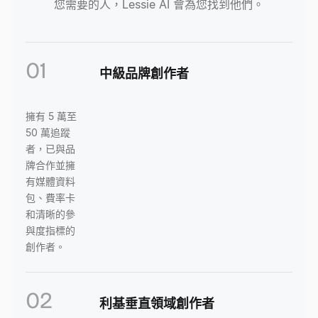
您需要的人，Lessie AI 會為您找到他們。
01
中級品牌創作者
擁有 5 萬至
50 萬追蹤
者，已與品
牌合作並擁
有媒體資料
包、費率卡
和清晰的參
與度指標的
創作者。
02
利基垂直領域創作者