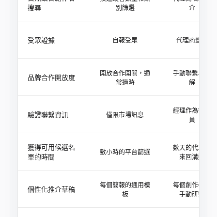
搜尋
別篩選
介
受眾證據
自報受眾
代理商聲稱
開放合作開關，通
手動聯繫以了
品牌合作開放度
常過時
解
經理作為守門
驗證聯繫資訊
僅限市場訊息
員
獲得可用候選名
數天的代理商
數小時的平台篩選
單的時間
來回溝通
每個簡報的通用模
每個創作者的
個性化推介草稿
板
手動研究