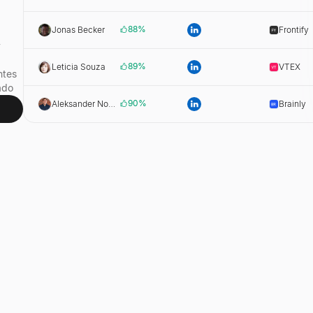
88
%
Jonas Becker
Frontify
y
89
%
Leticia Souza
VTEX
ntes
ado
90
%
Aleksander Nowak
Brainly