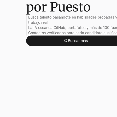
por Puesto
Busca talento basándote en habilidades probadas 
trabajo real
La IA escanea GitHub, portafolios y más de 100 fue
Contactos verificados para cada candidato cualific
Buscar más