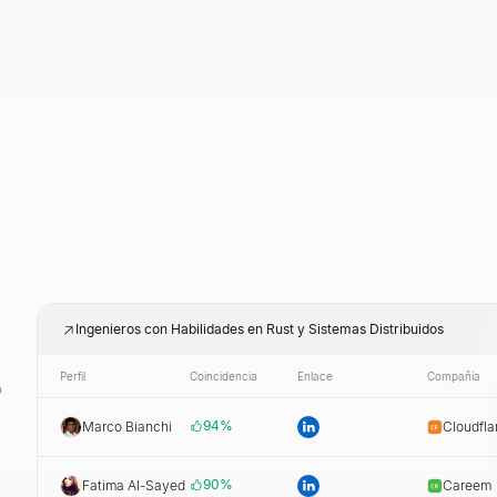
Ingenieros con Habilidades en Rust y Sistemas Distribuidos
r
Perfil
Coincidencia
Enlace
Compañía
94
%
Marco Bianchi
Cloudfla
90
%
Fatima Al-Sayed
Careem