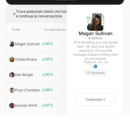
Trova potenziali clienti che hanno risposto la scorsa settimana
e continua la conversazione
Profilo
Corrispondenza
Link
Azienda
Megan Sullivan
Brightloop
VP of Marketing at a mid-market
95
%
Megan Sullivan
Brightloop
SaaS. Her team just started
replying to chat and DM
messages instead of letting them
92
%
sit unanswered.
Tomás Rivera
Vantree
Denver, CO, US
VP Marketing
90
%
Ines Berger
Loopcast
89
%
Priya Chandran
Corewave
Controllalo
87
%
Hannah Whitfield
Signalfront