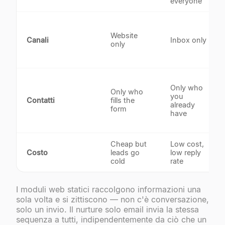
everyone
Website
Canali
Inbox only
only
Only who
Only who
you
Contatti
fills the
already
form
have
Cheap but
Low cost,
Costo
leads go
low reply
cold
rate
I moduli web statici raccolgono informazioni una
sola volta e si zittiscono — non c'è conversazione,
solo un invio. Il nurture solo email invia la stessa
sequenza a tutti, indipendentemente da ciò che un