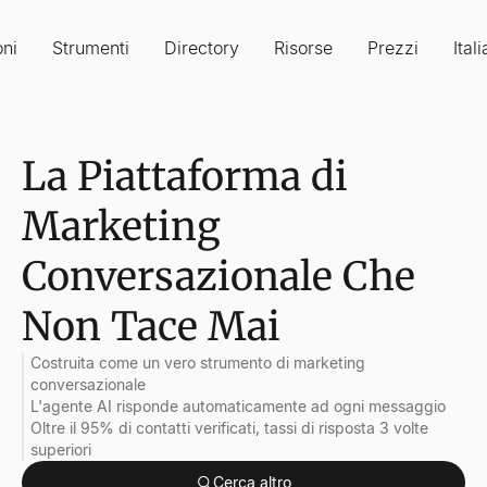
oni
Strumenti
Directory
Risorse
Prezzi
Ital
La Piattaforma di
Marketing
Conversazionale Che
Non Tace Mai
Costruita come un vero strumento di marketing
conversazionale
L'agente AI risponde automaticamente ad ogni messaggio
Oltre il 95% di contatti verificati, tassi di risposta 3 volte
superiori
Cerca altro