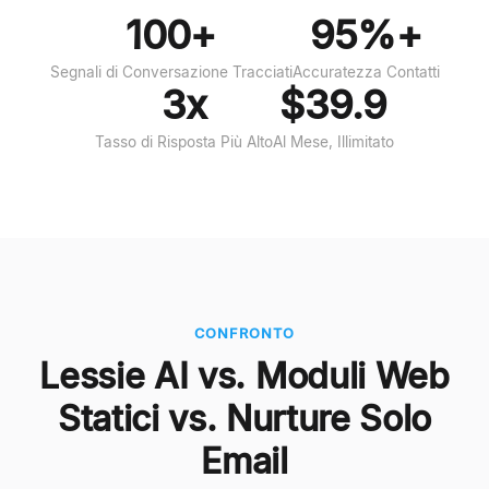
100+
95%+
Segnali di Conversazione Tracciati
Accuratezza Contatti
3x
$39.9
Tasso di Risposta Più Alto
Al Mese, Illimitato
CONFRONTO
Lessie AI vs. Moduli Web
Statici vs. Nurture Solo
Email