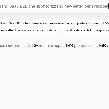
Brand SaaS B2B che sponsorizzano newsletter per sviluppatori con meno di 50K 
sletter finanziarie con lettori fondatori
Brand di strumenti AI che sponso
sor newsletter attivi
40+
nicchie mappate
94%
precisione email
<60s