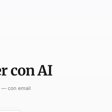
r con AI
a — con email