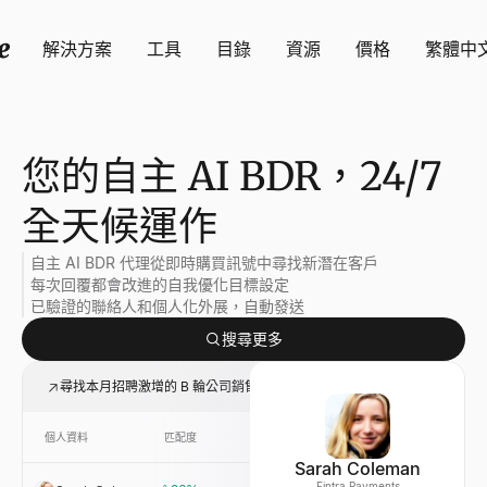
解決方案
工具
目錄
資源
價格
繁體中
您的自主 AI BDR，24/7
全天候運作
自主 AI BDR 代理從即時購買訊號中尋找新潛在客戶
每次回覆都會改進的自我優化目標設定
已驗證的聯絡人和個人化外展，自動發送
搜尋更多
尋找本月招聘激增的 B 輪公司銷售副總裁潛在客戶
個人資料
匹配度
連結
公司
Sarah Coleman
Fintra Payments