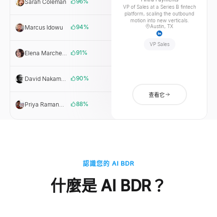
96
%
Sarah Coleman
Fintra
VP of Sales at a Series B fintech
Payments
platform, scaling the outbound
motion into new verticals.
94
%
Austin, TX
Marcus Idowu
Cargofy
VP Sales
91
%
Elena Marchetti
Marchetti
Growth Labs
90
%
David Nakamura
Northloop
Dev
查看它
88
%
Priya Ramanathan
Helixware
HR
認識您的 AI BDR
什麼是 AI BDR？