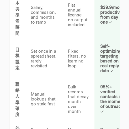
本
Flat
Salary,
$39.9/mo,
與
annual
commission,
productive
license,
準
and months
from day
no output
備
to ramp
one
✓
included
時
間
Self-
目
Set once in a
Fixed
optimizing
標
spreadsheet,
filters, no
targeting
rarely
learning
based on
設
revisited
loop
real reply
定
data
✓
聯
Bulk
95%+
絡
records
verified
Manual
人
that decay
contacts at
lookups that
month
the moment
準
go stale fast
over
of outreach
確
month
✓
度
外