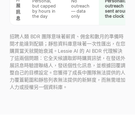
Personal,
No
Personalized
展
but capped
outreach
outreach
by hours in
— data
sent around
訊
the day
only
the clock
✓
息
招聘人類 BDR 團隊意味著薪資、佣金和數月的準備時
間才能達到配額；靜態資料庫意味著一次性匯出，在您
購買當天就開始衰減。Lessie AI 的 AI BDR 代理解決
了這兩個問題：它全天候讀取即時購買訊號，在發送外
展訊息時驗證聯絡人，發送個性化訊息，並根據回覆調
整自己的目標設定。您獲得了成長中團隊無法提供的人
力覆蓋範圍和靜態列表無法提供的新鮮度，而無需增加
人力或授權另一個資料庫。