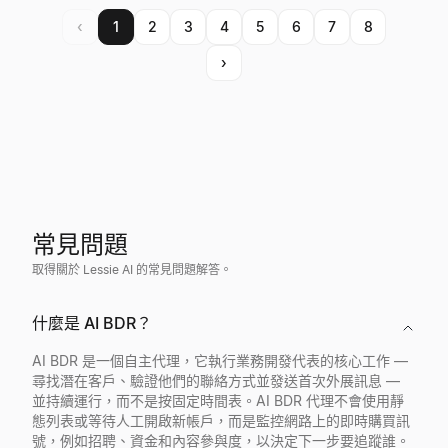
‹
1
2
3
4
5
6
7
8
›
常見問題
取得關於 Lessie AI 的常見問題解答。
什麼是 AI BDR？
AI BDR 是一個自主代理，它執行業務開發代表的核心工作 —
尋找潛在客戶、驗證他們的聯絡方式並發送首次外展訊息 —
並持續運行，而不是按固定時間表。AI BDR 代理不會使用靜
態列表或等待人工開啟新帳戶，而是監控網路上的即時購買訊
號，例如招聘、資金和內容參與度，以決定下一步要追蹤誰。