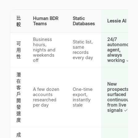
比
Human BDR
Static
Lessie AI
Teams
Databases
較
Business
24/7
Static list,
可
hours,
autonomous
same
nights and
agent,
用
records
weekends
always
性
every day
off
working
✓
潛
在
New
客
A few dozen
One-time
prospects
戶
accounts
export,
surfaced
researched
instantly
continuously
開
per day
stale
from live
發
signals
✓
速
度
成