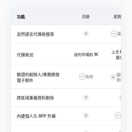
功能
目錄
配對平台
基於標
自然語言代理商搜尋
上次 RFP 候
代理商池
自列市場約 1K
選名單
驗證的創辦人/業務開發
僅限平台
有時
表格
電子郵件
跨區域重複資料刪除
模板
內建個人化 RFP 外展