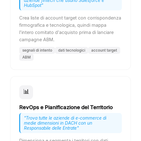
aziende fintech che usano Salesforce e
HubSpot
"
Crea liste di account target con corrispondenza
firmografica e tecnologica, quindi mappa
l'intero comitato d'acquisto prima di lanciare
campagne ABM.
segnali di intento
dati tecnologici
account target
ABM
📊
RevOps e Pianificazione del Territorio
"
Trova tutte le aziende di e-commerce di
medie dimensioni in DACH con un
Responsabile delle Entrate
"
Dimensiona e segmenta i territori con dati