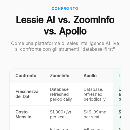
CONFRONTO
Lessie AI vs. ZoomInfo
vs. Apollo
Come una piattaforma di sales intelligence AI live
si confronta con gli strumenti "database-first"
Confronto
ZoomInfo
Apollo
Lessi
Database,
Database,
Live,
Freschezza
refreshed
refreshed
asse
dei Dati
periodically
periodically
per s
Costo
$1,000+/yr
$49-99/mo
$39.
Mensile
per seat
per seat
unlim
Filters on
Filters on
Natur