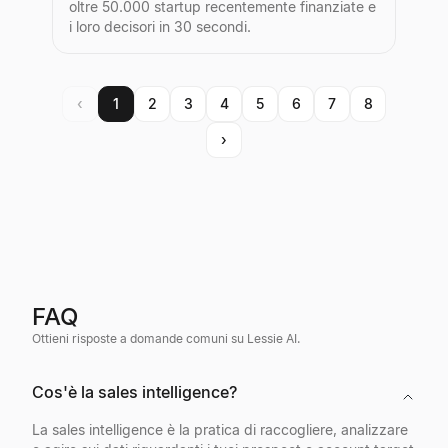
oltre 50.000 startup recentemente finanziate e
i loro decisori in 30 secondi.
‹
1
2
3
4
5
6
7
8
›
FAQ
Ottieni risposte a domande comuni su Lessie AI.
Cos'è la sales intelligence?
La sales intelligence è la pratica di raccogliere, analizzare