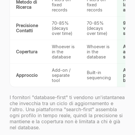
Metodo di
fixed
fixed
langu
Ricerca
records
records
agent
70-85%
70-85%
95%
Precisione
(decays
(decays
verifi
Contatti
over time)
over time)
searc
Whoever is
Whoever is
Anyo
Copertura
in the
in the
acros
database
database
sourc
Add-on /
AI-
Built-in
Approccio
separate
perso
sequencing
tool
built 
I fornitori "database-first" ti vendono un'istantanea
che invecchia tra un ciclo di aggiornamento e
l'altro. Una piattaforma "search-first" assembla
ogni profilo in tempo reale, quindi la precisione si
mantiene e la copertura non è limitata a chi è già
nel database.