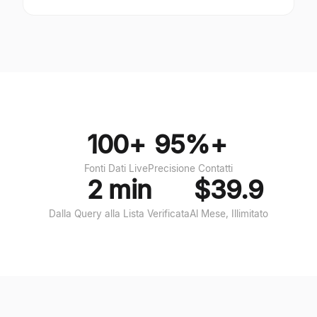
100+
95%+
Fonti Dati Live
Precisione Contatti
2 min
$39.9
Dalla Query alla Lista Verificata
Al Mese, Illimitato